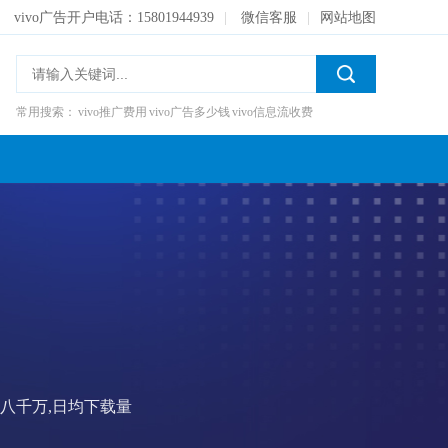
vivo广告开户电话：15801944939
|
微信客服
|
网站地图
常用搜索：
vivo推广费用
vivo广告多少钱
vivo信息流收费
户投放