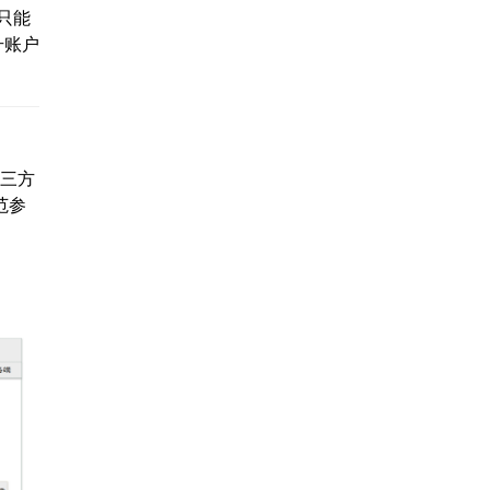
只能
升账户
第三方
范参