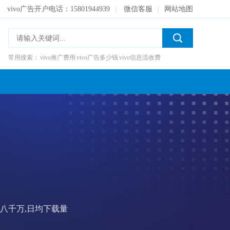
vivo广告开户电话：15801944939
|
微信客服
|
网站地图
常用搜索：
vivo推广费用
vivo广告多少钱
vivo信息流收费
户投放