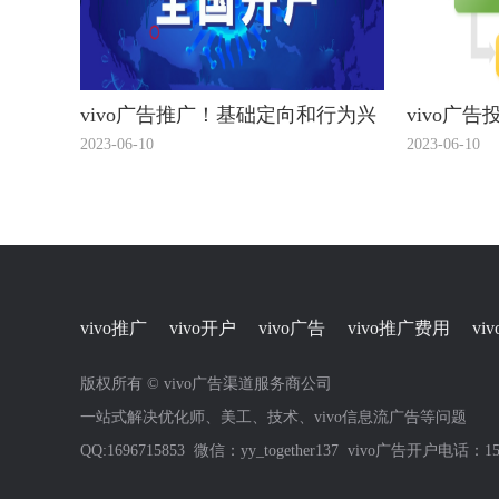
vivo广告推广！基础定向和行为兴
vivo广告
趣定向介绍！
介绍
2023-06-10
2023-06-10
vivo推广
vivo开户
vivo广告
vivo推广费用
vi
版权所有 © vivo广告渠道服务商公司
一站式解决优化师、美工、技术、vivo信息流广告等问题
QQ:1696715853 微信：yy_together137 vivo广告开户电话：158