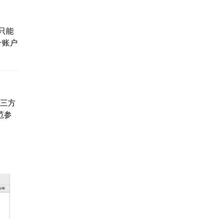
只能
升账户
第三方
范参