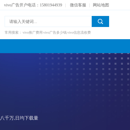
vivo广告开户电话：15801944939
|
微信客服
|
网站地图
常用搜索：
vivo推广费用
vivo广告多少钱
vivo信息流收费
到八千万,日均下载量