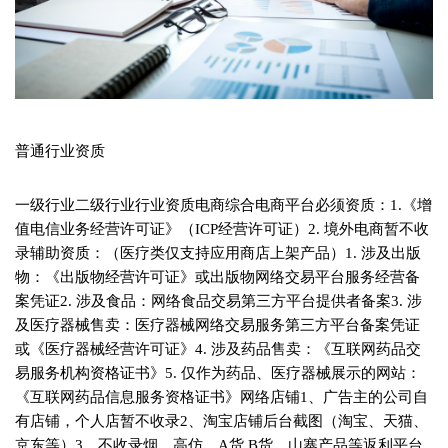
普通行业资质
一级行业二级行业行业资质电商综合电商平台必须资质：1.《增值电信业务经营许可证》（ICP经营许可证）2. 境外电商暂不收录辅助资质：（医疗类仅支持应用商店上架产品）1. 涉及出版物：《出版物经营许可证》或出版物网络交易平台服务经营备案凭证2. 涉及食品：网络食品交易第三方平台提供者备案3. 涉及医疗器械售卖：医疗器械网络交易服务第三方平台备案凭证或《医疗器械经营许可证》4. 涉及药品售卖：《互联网药品交易服务机构资格证书》5. 仅作为药品、医疗器械展示的网站：《互联网药品信息服务资格证书》网络店铺1、广告主的公司自有店铺，个人店暂不收录2、淘宝店铺后台截图（淘宝、天猫、京东等）3、不收录烟、高仿、A货 B货、山寨产品等返利平台1、平台本身如涉及在线售卖，需提供《增值电信业务许可证》或者授权、ICP 证以及各大电商合作证明2、平台本身如不涉及在线售卖，仅作为各大电商的导购平台，则需提供各大电商合作证明3、不接受个人/个体户推广返利相关内容优惠券淘宝、天猫等电商平台的授权证明或合作协议网络分期商城1、《增值电信业务经营许可证》2、与银行分期业务合作证明直营电商服饰鞋包1、行业资质；提供产品样式或包装2、涉及电子产品需提供：《产品质量检测合格证书》3、涉及国内外品牌产品：提供相关的合作证明；4、涉及品牌产品提供商标，商标主体非广告主需提交授权；5、二类电商不收录高仿、A货 B货、山寨产品、禁止投放产品等6、涉及品需提供品牌经销直接授权，品牌持有方中国官网需可查7、首饰类（非金银珠宝类）需提交质检报告，提供相应材质。根据具体产品另作额外资质要求数码家电日用百货母婴玩具运动户外钟表首饰用品其他护肤彩妆（非特殊用途化妆品）1、 产品包装信息2、 《化妆品生产许可证》；非生产企业需补充广告主和实际生产企业之间的代生产合同或经销证明3、国产非特殊用途化妆品备案（查询方式：http://125.35.6.80:8080/ftba/fw.jsp），且备案信息中不存在类如“责令改正”或者“未备案”的字样4、进口非特殊用途化妆品：《进口非特殊用途化妆品备案凭证》或《进口化妆品卫生许可批件》或批准文号等个护美妆1、 产品包装信息 2、《化妆品生产许可证》; 非生产企业需补充广告主和实际生产企业之间的代生产合同或经销证明 3、《国产特殊用途化妆品许可批件》 4、进口特殊用途化妆品：《进口特殊用途化妆品行政许可批件》或《进口化妆品卫生许可批件》或批准文号等 备注：丰胸和美胸暂不收录特殊用途化妆品（育发、染发、烫发、脱毛、减肥、除臭、祛斑、防晒、健美等）零食饮料1、白酒，茶叶，休闲零食、餐饮中符合调料等与可直接入口产品售卖；行业资质视产品参考食品中的相关资质物品收藏字画、袁大头、纪念章等文玩相关产品的售卖；行业资质视产品参考文玩收藏中的相关资质医药保健1、带有保健功效性产品以货到付款形式售卖，如医疗器械（械字号） OTC（OTC标志） 保健食品（蓝帽） 保健用品等；行业资质视产品参考医疗服务中的相关资质娱乐影视视频1、《信息网络传播视听节目许可证》+ICP证2、若视频网站有自制综艺节目或者自制剧，请提供《广播电视节目制作经营许可证》直播1、《网络文化经营许可证》（经营范围必须包括直播）；2、如果涉及军事、政治、体育等直播内容，则请提供《信息网络传播视听节目许可证》音乐音频软著（应用商店上架产品）资讯阅读软著（应用商店上架产品）广播电视台1. 《信息网络传播视听节目许可证》2. 《互联网新闻信息服务许可证》小说平台应用类（含小程序、快应用）：《网络文化经营许可证》或《网络出版服务许可证》或相关内容合作证明，同时提供合作方的相关许可证；软著（应用商店上架产品）公众号加粉类：1、公众号主体信息截图 2、公众号主体非广告主需提供公众号主体的授权书3、承诺函4、《网络文化经营许可证》系统/工具办公软件软著（应用商店上架产品）系统软件软著（应用商店上架产品）体育健康软著（应用商店上架产品）美图摄影软著（应用商店上架产品）地图导航《测绘行业资格证书》定位系统软著（应用商店上架产品）天气日历软著（应用商店上架产品）日常工具软著（应用商店上架产品）婚恋/社交婚恋交友请联系商务进行线下备案，涉及应用下载需提供软著（应用商店上架产品）。资质内容可参照《特殊资质备案&VIVO广告平台资质审核细则》内容社区职场社交游戏社交聊天交友游戏（应用商店上架产品）游戏营业执照+《计算机软件著作权登记证》软著非广告主所有需提供推广授权证明招商加盟美容减肥加盟（不接受金融类客户、医疗类、线上棋牌游戏类等高危招商加盟以及微商加盟投放）要求统一提供：公司前台照片，公司营业执照（营业执照经营范围需涵盖投放内容）。餐饮服务加盟养殖类加盟：涉及回收、回购等承诺时需补充3份合作协议教育培训加盟品牌加盟：《商标注册证》及商标使用授权汽车产品加盟加盟平台，涉及多品牌加盟服务：加盟平台1、ICP 证（增值电信业务许可证）生活服务加盟2、三家以上合作协议（商标注册证）养殖加盟且需注意家居建材加盟1） 加盟平台为广告主所有，需提供加盟平台名称或网址，供查询；生活用品2） 加盟平台非广告主所有，需提供所有者与广告主之间的合作协议或授权娱乐休闲代加工类（含回收成品模式的各种加盟）：三家以上合作协议机械电子特殊加盟产品资质补充：服饰礼品加盟1. 服务器出租加盟：需要提供IDC经营许可证代加工加盟2. 提炼黄金加盟：《废弃电器电子产品处理资格证书》食品包装食品饮料1、食品包装，需提供 QS 码/SC 码2、《食品生产许可证》，生产商非广告主请提供经销证明等3、《食品经营许可证》4、多样食品请提供产品清单5、涉及进口食品需提供《报关单》及《检验检疫证明》6、进口乳制品：生乳、生乳制品、巴士杀菌乳须提供《中华人民共和国进境动植物检疫许可证》+须提供该出口国或政府出具的卫生证书+须提供该境外乳制品企业在质检总局的备案信息散装食品1、《营业执照》，核对经营范围包含食品2、《食品经营许可证》食补类产品《食品经营许可证》，药食同源类产品以食物投放不得宣传药效如：阿胶、灵芝粉药食同源类产品以食物投放不得宣传药效酒品1、食品包装，需提供 QS 码/SC 码2、《食品生产许可证》，生产商非广告主请提供经销证明等3、《食品经营许可证》4、多样食品请提供产品清单5、涉及进口食品需提供《报关单》及《检验检疫证明》食品卖场及门店《食品经营许可证》清真食品《清真食品生产经营许可证》或相关证件食盐《食盐批发许可证》（省级食盐批发企业可跨省销售食盐，省级以下食盐批发企业可在所在省内销售食盐）国产生鲜蔬果1、近一年内的农产品卫生检疫合格证明（如检测报告、农药残留物检测报告）2、若为经销商，还需提交收购合同、授权鲜活水产品1、进货合同或授权；若卖家经营的为活蟹产品（包括大闸蟹、青蟹等），则必须提交水域养殖租赁合同，若为阳澄湖大闸蟹还需地理标志证明或原产地域保护产品专营证书2、近一年内的检测报告生鲜蛋产品1、若为自产自销，需提供《动物防疫条件合格证》、《动物检验检疫证明》2、若为经销商，需提供供货方的《动物防疫条件合格证》、《动物检验检疫证明》、进货合同或授权3、 近一年内的检测报告生鲜肉制品1.、若为自产自销肉制品，需提供卖家的《动物防疫条件合格证》、《动物检验检疫证明》、若为猪肉制品，需再提供卖家《生猪定点屠宰证》2.、若为经销商，需提供采购合同或者授权、供货方《生猪定点屠宰证》（仅限猪肉制品）、《动物防疫条件合格证》、《动物检疫合格证明》3.、近一年内的检测报告生鲜水产卡券1、礼券发行方及授权供应商的营业执照经营范围中必须有水产品项2、须提供发卡方单用途预付卡备案的证明文件3、发卡企业向备案机关提交的包含该入驻商家（售卡单位）的售卡企业清单及承诺函（入驻商家为发卡方无需提供此项）4、经营水产品的养殖证明/进货渠道证明（如：授权）5、经营水产品的质量检测报告6、经营大闸蟹卡券的特殊要求：商标权人/礼券发行方持有的阳澄湖大闸蟹原产地域保护产品专营证书进口生鲜产品1、报关单和出入境检验检疫证明：近一年内的中华人民共和国进口货物报关单以及近一年内的同批次（以合同号进行判断）商品的出入境检验检疫合格证明或出入境检验检疫卫生证书，报关单上应展现对应品牌名称，及商品名称2、委托进口协议：若报关单上的经营单位或收货单位不在授权链上，需提供委托报关授权绿色食品绿色食品证书农产品农产品地理标志登记证书无公害农产品无公害农产品认证证书有机食品有机产品认证证书保健食品1、保健食品的质量标准、说明书、标签和实际使用的包装（即体现产品蓝帽标识）2、保健食品批准证明文件/保健食品注册证书及加盖公章的复印件文件（带有国食健字或卫食健字的批号）3、保健食品产品信息在食药监备案的查询截图，截图为查询结果详情页全部内容（查询方式：http://app1.sfda.gov.cn/datasearch/face3/base.jsp?tableId=30&tableName=TABLE30&title=%B9%FA%B2%FA%B1%A3%BD%A1%CA%B3%C6%B7&bcId=118103385532690845640177699192 ）4、《保健食品广告审查表》/保健食品广告批准文号（在有效期内），与发布内容一致的样稿（样片、样带）和电子化文5、具体投放广告的保健食品广告审批备案电子凭证截图（查询方式：http://app1.sfda.gov.cn/datasearch/face3/base.jsp?tableId=29&tableName=TABLE29&title=%B1%A3%BD%A1%CA%B3%C6%B7%B9%E3%B8%E6&bcId=118715670261084477325919722365 ），截图包括具体查询结果页（须含保健食品广告批准文号）以及全部广告发布详情图。（确保保健仪器广告发布申请人即为详情图中的广告主）6、《食品经营许可证》（2015年10月1日之后正式启用）7、保健食品申请公司或者相关法人的《营业执照》或其它主体资格证明文件。（标明“与原件一致”并上盖公章，需确保企业未在企业经营异常名录中且所售商品在营业执照经营范围内）8、保健食品生产企业的《食品生产许可证》或《卫生许可证》（2009年停止发放新证，原证在有效期内已经可以使用）原件或加盖公章的复印件9、进口保健食品广告的发布，由境外注册申请人常驻中国代表机构办理注册事务的，应当提交《外国企业常驻中国代表机构登记证》及其复印件；境外注册申请人委托境内的代理机构办理注册事项的，应当提交经过公证的委托书原件以及受委托的代理机构营业执照复印件。其它资质证书及审核内容和国产保健品一致。同时，需《海关通关单》以及《口岸检疫证明》文玩收藏集邮仅限银行、邮政局、特许经销商投放投放纪念张1. 提供产品样式2. 提供作者授权（纪念张为一种类似邮票型张、小全张，无面值、有的也带齿孔的图张，且不属于集邮品）纪念币1、提供中国人民银行同意发行该纪念币的公告文件并指明该公开文件的网址2、仅收录银行、中国金币总公司、中国金币总公司的子公司投放3、纪念币素材不得出现虚高价格，不得暗示买卖翻倍退市人民币提供央行退市人民币公告（退市人民币不得以纪念钞作宣传）手工制工艺品1、提供作者授权2、涉及特殊材质需提供鉴定证书或质检报告3、不得涉及特殊题材，如涉及需提供相关许可证明特殊材质饰品1、珠宝玉石质检中心提供的质量保证书（针对珠宝玉石的产品等级）2、进口珠宝需提供中华人民共和国入境货物检验检疫证明3、仅限线下品牌连锁店铺投放（有认证品牌，国内线下店铺5家以上）纪念钞1．允许宣传法定货币；2．提供央行允许纪念钞发行的文件；3．法律上不限制出售主体纪念章1. 作品登记证书或体现著作者文件2. 提供作者授权3. 涉及特殊材质需提供鉴定证书或质检报告（纪念章不得以纪念币作宣传）文物经营《文物经营许可证》文物拍卖《文物经营许可证》或者《文物拍卖许可证》文物复制品销售《文物复制品销售许可证》文物商店需要获得省级文物主管单位同意批准设立的文件普通拍卖营业执照，核查经营范围司法拍卖平台已入司法拍卖库的证明医疗服务医疗机构1、《医疗机构执业许可证》2、《医疗广告审查证明》（核实广告内容与审查证明是否一致，是否在有效期内）3、《医疗广告成品样件表》，必须有广告成品样件，且成品样件相符，媒体类别涵盖“影视“的，需提供脚本图片。4、仅限广告主本身为持牌医疗机构可投放，不允许商业推广授权医疗器械提供产品样式或包装（需体现生产信息）1. 一类：《类医疗器械备案凭证》+《类医疗器械生产备案凭证》+《医疗器械广告审查表》2. 二类：①《医疗器械生产许可证》/《第二类医疗器械生产备案凭证》②《第二类医疗器械经营备案凭证》③《医疗器械广告审查表》广告发布媒体类别涵盖“影视“的，需提供脚本图片3. 三类：《医疗器械生产许可证》+《医疗器械经营许可证》+《医疗器械广告审查表》美容整形医院1、描述：涉及医疗微整形，包括：纹绣，激光祛疤，瘦脸针，牙齿矫正，视力矫正，割双眼皮，开眼角，注射类，玻尿酸，肉毒，美白针，线雕，水光针。但涉及到隆胸，隆鼻，等有假体植入严重影响面貌比较大和大型手术不可投放。2、三选一①全国连锁品牌，美容整形医院，资质过硬，品牌实力雄厚，如美莱整形、伊美尔整形等；②本土知名品牌（与公立三甲医院有合作关系，且在本土口碑良好）；③省级医保定点单位3、注资不低于300万4、《医疗机构执业许可证》5、《医疗广告审查证明》6、《医疗广告成品样件表》，须有广告成品样件，且成品样件相符7、至少提供持3名医师的《医师执业证》或《医疗美容主诊医生职业资格证》高端妇幼1、描述：高定位、高价格、高标准的妇产医院，月子中心等，但不是妇科医院；2、至少提供3名具有副主任医师以上职称的医师的《医师执业证》3、《医疗广告审查表》以及对应的《广告成品样件》，且无重大医疗事故4、如涉及医疗，需要《医疗机构执业许可证》体检中心1、《医疗机构执业许可证》2、《医疗广告审查证明》3、《医疗广告成品样件表》，须有广告成品样件且成品样件相符4、广告推广涉及特殊科室，需提交相应资质，如：放射科，需提交《放射诊疗许可证》5、不收录赴外体检/生子心理健康1、《医疗机构执业许可证》2、《医疗广告审查证明》3、《医疗广告成品样件表》兽医兽药1、《兽药生产/经营许可证》或批准文件2、《兽药广告审查证明》3、涉及动物疾病的诊疗还需提供《动物诊疗许可证》4、暂不接受国外兽药药品提供产品包装（需体现生产信息）1. 《药品生产许可证》2. 《药品经营许可证》3. 《药品广告审查证明》广告发布媒体类别涵盖“影视“的，需提供脚本图片4、客户为线上药品信息展示，不涉及销售，需提交《互联网药品信息服务资格证书》5、客户为线上药品交易平台，需提交《互联网药品交易服务资格证书》6､进口药品须提供《进口药品注册证》消毒产品1、 产品名称及包装信息，需体现生产信息2、 《消毒产品生产企业卫生许可证》3、 产品在全国消毒产品网上备案信息服务平台可查询（https://credit.jdzx.net.cn/xdcp/loginPage.do?vsite=）保健用品1、 产品名称及包装信息，需体现生产信息2、 二选一：①地方保健部门/协会颁发的产品备案证书；②产品检测报告，报告编号需在http://cx.cnca.cn/CertECloud/qts/qts/qtsPage可查询药品生产1、《药品生产许可证》2、如果具体推广某些药品，需要提供①药品清单②清单上药品的《药品广告审查表》假肢生产装配假肢和矫形器（辅助器具）生产装配企业资格认定书医疗线上咨询平台1、《医疗机构执业许可证》2、《互联网医疗保健信息服务审核同意书》若为为医疗机构导流的app则需提供：1. 提供二家以上医疗机构的执业许可证2. 并提供与执业许可证一致的医疗机构的相关合作协议或证明3. 仅限应用商店上架产品生活服务物流平台《快递业务经营许可证》/《道路运输经营许可证》刻章经营范围包含刻章、刻公章、刻章服务、印章刻制相关业务开锁《特种行业许可证》（许可证经营范围注明为开锁）或《开锁服务许可证》或开锁服务卡或《开锁业备案登记证明》，且公安局备案证明家政服务《营业执照》，经营范围须包含家政服务相关营业范围动物园、植物园1、《经营许可证》2、若涉及珍贵保护动物或植物，需提供 1 个以上的备案信息网吧《网络文化经营许可证》高危险性体育项目1、《高危险性体育项目经营许可》高危险性体育项目包括（体育总局公布的批名单）：游泳（特指在游泳池、游泳馆等人工场所进行的游泳活动，不包括公开水域游泳）、高山滑雪、自由式滑雪、单板滑雪、潜水和攀岩2、需核对营业执照范围，可包括：滑雪相关、攀岩相关、游泳相关、潜水相关、体育信息咨询3、游泳场（馆）：需提供《公共场所卫生许可证》射击场所1、营业性射击场审批许可2、需提供省级公安发放的《民用枪支持枪证》3、实弹或彩弹都需提供上述资质健身房《营业执照》，核对经营范围娱乐场所1、描述：KTV，酒吧，保龄球馆、台球馆，旱冰、轰趴馆等2、《卫生许可证》3、《娱乐经营许可证》养生会所不接受仅针对男性服务的养生会所1、有具体门店照片，且必须提供美团/大众点评/口碑等后台截图2、《卫生许可证》和《税务登记证》和《消防许可证》3、至少有三名技师的健康证明4、内容需从严把控，不可提供破皮类的医疗服务乐器、玩具模型《营业执照》，核对经营范围理发店、美甲店《公共场所卫生许可证》宠物店1、《动物防疫合格证》2、涉及进口宠物，需符合相关法律法规（如不得涉及野生濒危物种）维修类《营业执照》，核对经营范围再生物资源回收1、《营业执照》需包含相关经营范围2、《再生资源经营许可证》3、《特种行业许可证》4、《生产性废旧金属收购许可证》卡券优惠与相关商家合作证明生活美容A、品牌类客户1）《卫生许可证 》和《税务登记证》和《消防许可证》2）全国有 100 家以上的连锁店或加盟店，品牌口碑良好，无负面新闻3）此类客户可以投放品牌推广以及连锁店推广B、门店类客户1）有具体门店照片2）《卫生许可证 》和《税务登记证》和《消防许可证》3）对应的从业人员需要有相关健康证明，至少有三名美容师的健康证明4）在当地无不良记录且口碑较好出行票务预定涉及航空票点，须提供《航空公司机票代理资格证》涉及售票网，同时销售汽车、火车、船票、飞机票等的，须提交3-5家航线或者运输公司的合作合同鲜花园艺营业执照摄影摄像营业执照品回收《营业执照》，核对经营范围外卖平台1、网络餐饮服务第三方平台提供所在地省级食品药品监督管理部门备案信息2、自建网站餐饮服务提供所在地县级食品药品监督管理部门备案信息，同时符合上述“餐饮服务”资质综合生活服务根据具体产品另作额外资质要求产后康复/按摩提供至少2名产后康复理疗师证商务服务律师事务所《律师事务所执业许可证》司法鉴定机构省级以上司法行政部门颁发的《司法鉴定许可证》公证《公证机构执业证书》律师咨询平台3份个人律师的《律师资格证》或律师事务的《律师事务所执业许可证》和合作证明资质代办1、《营业执照》，核对经营范围2、涉及商检报关，须提供《出入境检验检疫报检企业备案表》3、涉及专利代理，须提供《专利代理机构执业许可证》咨询代理《营业执照》，核对经营范围，须包含管理咨询、商务信息咨询等相关内容印刷《印刷经营许可证》艺人经纪1、《营业执照》，内容须包含“演艺经纪”、“文艺创作”、“演出经纪代理服务”、“艺人经纪”等相关内容2、《营业性演出许可证》娱乐票务1、《营业执照》2、对应演出《营业性演出经营许可证》以及票务代理合同会计事务所《会计师事务所执业证书》认证类《认证机构批准书》电商代运营《营业执照》，核对经营范围企业IT服务《营业执照》，核对经营范围建站服务《营业执照》，核对经营范围移民中介核对经营范围，明确移民相关+《因私入境中介机构经营许可证》；如涉及境外就业中介业务，则需要提供《境外就业中介许可证》布展会展《营业执照》，核对经营范围劳务派遣《劳务派遣经营许可证》兼职平台《人才中介许可证》或《人力资源服务资格证》招聘猎头《人才中介许可证》或《人力资源服务资格证》通信服务电信运营商《电信业务经营许可证》（《基础电信业务经营许可证》或《增值电信业务经营许可证》或《因特网接入服务业务经营许可证》）彩铃手机卡/流量包办理1. 提供《增值电信业务经营许可证》2. 与电信运营商的合作协议（至少提供首页、期限页、盖章页）3. 提供运营商官网套餐截图或链接供查询4. 暂不支持物联卡游戏充值提供与运营商，或广告主所推荐的网站、应用的运营方与运营商的合作协议；2. 游戏账户交易产品暂不收录充值卡1、《增值电信业务经营许可证》2、涉及短信群发，须提供与运营商的合作协议通信设备/IT服务《中国强制性产品认证证书》（3C证书）结婚服务婚纱摄影营业执照婚恋服务1. 经营性婚介所，须提供《营业执照》，且经营范围须包含婚姻服务或婚介服务2. 非经营性婚介所，须提供《民办非企业单位登记证书》3. 成都、新疆须提供《婚姻介绍服务许可证》婚庆服务营业执照餐饮美食烘焙甜点餐饮服务休闲餐饮1. 《食品生产许可证》或《食品经营许可证》或《食品流通许可证》或《餐饮服务许可证》 2. 取得食品经营许可的餐饮服务提供者在其餐饮服务场所制作加工食品，不需要取得食品生产许可快餐西餐火锅日韩料理其他餐饮零售百货超市有具体门店照片+《食品经营许可证》便利店购物中心体现中心名称的前门照片+营业执照+《消防许可证》机构协会政府机关提供机构证明协会团体提供机构证明公益提供机构证明（非募捐）安全安保防盗报警1.提供产品样式； 2.提供《产品质量检测合格证书》保安安保警用装备门禁考勤交通消防节能环保污染处理运营水污染物处理/污水处理厂：特许经营、政府购买服务（运营合同）（截止2019年10月）或《排污许可证》《城市生活垃圾经营性清扫、收集、运输服务许可证》废旧回收《营业执照》经营范围需覆盖具体项目。特殊项目如电子废弃物需提供对应经营许可证件节能设备产品质量检测合格证书环境评测《建设项目环境影响评价资质证书》或《中国合格评定认可委员会实验室认可证书》（CNAS）或《资质认定计量认证证书》（CMA）环保设备产品质量检测合格证书工业工程能源化工非危险品类，根据具体产品确认资质涉及危险化学品暂不收录机械设备根据网站经营内容提供以下一种或多种资质：涉及矿山企业、建筑施工企业和危险化学品，须提供《安全生产许可证》涉及从事电梯、起重机械、客运索道和大型游乐设施等机电类特种设备，以及锅炉、压力容器（含气瓶）、压力管道安装、改造、维修，须提供《特种设备安装改造维修许可证》涉及压力管道用管子、管件、阀门、法兰、补偿器、安全保护装置等，须提供《特种设备制造许可证》涉及以下产品或除以下产品的其他工业产品，须提供《全国工业产品生产许可证》电子电工《中国强制性产品认证证书》（3C证书）涉及特种设备，须提供《特种设备制造许可证》能源材料保留二级行业、状态不可用建筑工程农业辅助化肥1. 产品包装（需体现生产信息）2. 肥料登记证或肥料临时登记证（以下产品免于登记：硫酸铵，尿素，硝酸铵，氰氨化钙，磷酸铵（磷酸一铵、二铵），硝酸磷肥，过磷酸钙，氯化钾，硫酸钾，硝酸钾，氯化铵，碳酸氢铵，钙镁磷肥，磷酸二氢钾，单一微量元素肥，高浓度复合肥。）3. 《生产许可证》饲料/饲料添加剂1. 产品包装（需体现生产信息）2. 《生产许可证》农业其他营业执照，特殊产品需额外补充特殊资质教育留学出国留学中介机构：《自费出国留学中介服务机构资格证书》理财培训1. 纳入金融产品备案2. 需具备【教育咨询、培训】经营范围3. 讲师资质：教师授课需提供该授课讲师的《金融分析师资格证书》4. 落地页不允许开户、入金、交易、买卖、实操、实战教学等内容素质教育《办学许可证》或《民办学校办学许可证》或《民办职业培训办学许可证》基础教育描述：早期教育、才艺培训、语言培训、学历培训1、《营业执照》，明确经营范围相关，即包含教育