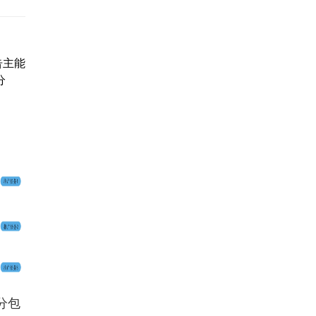
告主能
分
分包