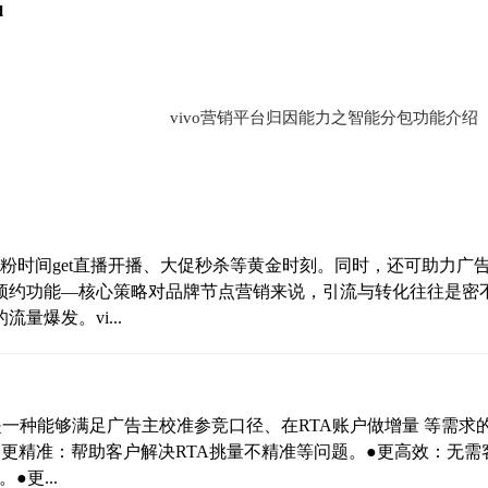
l
vivo营销平台归因能力之智能分包功能介绍
V粉时间get直播开播、大促秒杀等黄金时刻。同时，还可助力广
预约功能—核心策略对品牌节点营销来说，引流与转化往往是密
爆发。vi...
，是一种能够满足广告主校准参竞口径、在RTA账户做增量 等需求
●更精准：帮助客户解决RTA挑量不精准等问题。●更高效：无需
更...