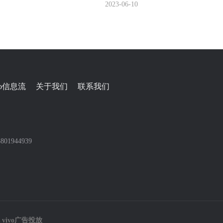
介绍
功能介绍（上）
2023-06-10
vo信息流
关于我们
联系我们
01944939
vivo广告投放