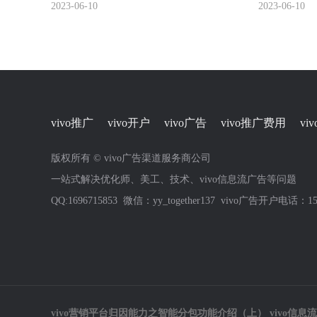
产品玩法
2023-06-10
2023-06-10
vivo推广
vivo开户
vivo广告
vivo推广费用
vi
版权所有 © vivo广告渠道服务商公司
一站式解决优化师、美工、技术、vivo信息流广告等问题
QQ:1696715853 微信：yy_together137 vivo广告开户电话：158
vivo营销平台归因能力之智能分包功能介绍（上） vivo信息流 