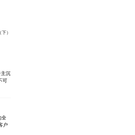
（下）
告主沉
不可
的全
客户